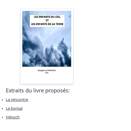
Extraits du livre proposés:
La rencontre
Le bonsaï
Hénoch
Tu me fends le coeur !